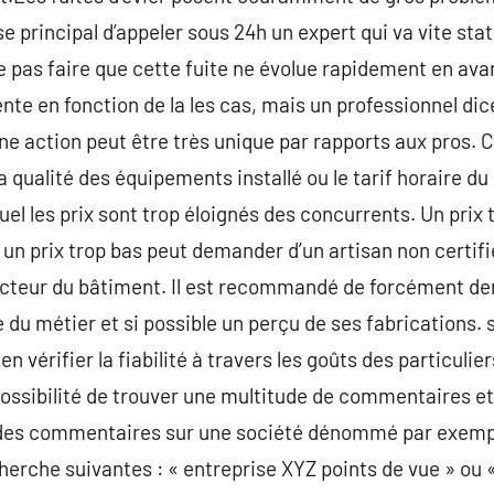
ose principal d’appeler sous 24h un expert qui va vite sta
e pas faire que cette fuite ne évolue rapidement en avar
ente en fonction de la les cas, mais un professionnel dic
une action peut être très unique par rapports aux pros. 
a qualité des équipements installé ou le tarif horaire du
l les prix sont trop éloignés des concurrents. Un prix t
un prix trop bas peut demander d’un artisan non certifi
secteur du bâtiment. Il est recommandé de forcément d
du métier et si possible un perçu de ses fabrications. s
 en vérifier la fiabilité à travers les goûts des particulie
possibilité de trouver une multitude de commentaires e
des commentaires sur une société dénommé par exemple 
herche suivantes : « entreprise XYZ points de vue » ou 