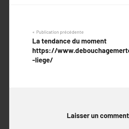
Navigation
Publication précédente
La tendance du moment
de
https://www.debouchagemert
l’article
-liege/
Laisser un comment