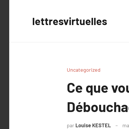
Aller
au
lettresvirtuelles
contenu
Uncategorized
Ce que vou
Débouchag
par
Louise KESTEL
ma