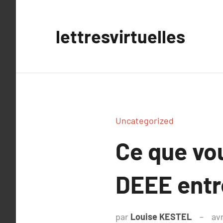
Aller
au
lettresvirtuelles
contenu
Uncategorized
Ce que vou
DEEE entr
par
Louise KESTEL
avr