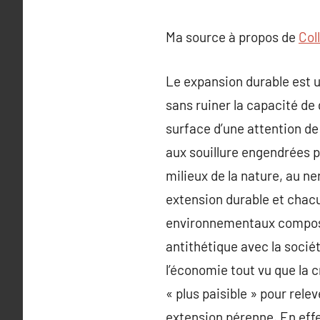
Ma source à propos de
Col
Le expansion durable est 
sans ruiner la capacité de
surface d’une attention d
aux souillure engendrées pa
milieux de la nature, au n
extension durable et chac
environnementaux composen
antithétique avec la socié
l’économie tout vu que la 
« plus paisible » pour rel
extension pérenne. En effet