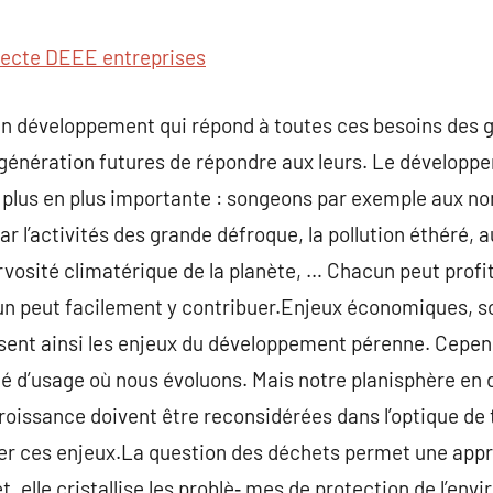
commentaire
lecte DEEE entreprises
un développement qui répond à toutes ces besoins des 
 génération futures de répondre aux leurs. Le développe
e plus en plus importante : songeons par exemple aux 
r l’activités des grande défroque, la pollution éthéré, 
ervosité climatérique de la planète, … Chacun peut profi
un peut facilement y contribuer.Enjeux économiques, s
t ainsi les enjeux du développement pérenne. Cependa
té d’usage où nous évoluons. Mais notre planisphère en
croissance doivent être reconsidérées dans l’optique de
ever ces enjeux.La question des déchets permet une app
, elle cristallise les problè‑ mes de protection de l’env