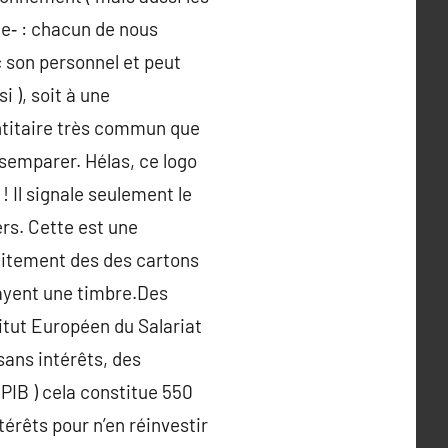
e‑ : chacun de nous
c son personnel et peut
i ), soit à une
ntitaire très commun que
ésemparer. Hélas, ce logo
! Il signale seulement le
rs. Cette est une
raitement des des cartons
payent une timbre.Des
titut Européen du Salariat
sans intérêts, des
PIB ) cela constitue 550
érêts pour n’en réinvestir