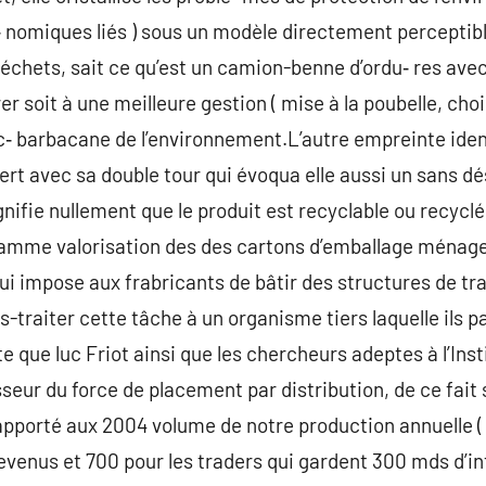
 nomiques liés ) sous un modèle directement perceptibl
déchets, sait ce qu’est un camion-benne d’ordu‑ res ave
r soit à une meilleure gestion ( mise à la poubelle, chois
ec‑ barbacane de l’environnement.L’autre empreinte ide
Vert avec sa double tour qui évoqua elle aussi un sans d
gnifie nullement que le produit est recyclable ou recyclé 
amme valorisation des des cartons d’emballage ménage
ui impose aux frabricants de bâtir des structures de t
s-traiter cette tâche à un organisme tiers laquelle ils 
e que luc Friot ainsi que les chercheurs adeptes à l’Ins
sseur du force de placement par distribution, de ce fait 
Rapporté aux 2004 volume de notre production annuelle ( 
evenus et 700 pour les traders qui gardent 300 mds d’int