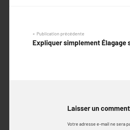
Navigation
Publication précédente
Expliquer simplement Élagage 
de
l’article
Laisser un comment
Votre adresse e-mail ne sera p