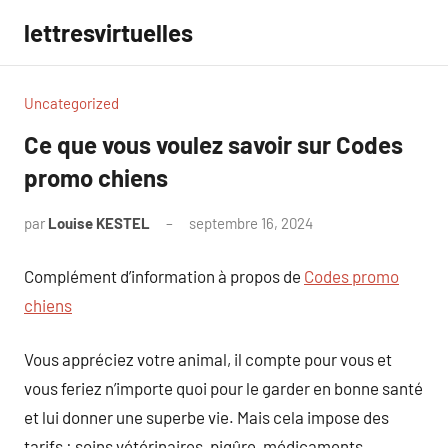
Aller
lettresvirtuelles
au
contenu
Uncategorized
Ce que vous voulez savoir sur Codes
promo chiens
par
Louise KESTEL
septembre 16, 2024
Aucun
commentaire
Complément d’information à propos de
Codes promo
chiens
Vous appréciez votre animal, il compte pour vous et
vous feriez n’importe quoi pour le garder en bonne santé
et lui donner une superbe vie. Mais cela impose des
tarifs : soins vétérinaires, piqûre, médicaments,