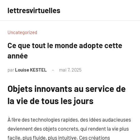
Aller
lettresvirtuelles
au
contenu
Uncategorized
Ce que tout le monde adopte cette
année
par
Louise KESTEL
mai 7, 2025
Aucun
commentaire
Objets innovants au service de
la vie de tous les jours
À l’ère des technologies rapides, des idées audacieuses
deviennent des objets concrets, qui rendent la vie plus
facile, plus fluide, plus intuitive. Ces créations