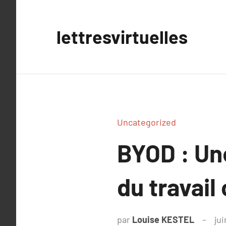
Aller
au
lettresvirtuelles
contenu
Uncategorized
BYOD : Une
du travail
par
Louise KESTEL
jui