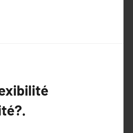
exibilité
ité?.