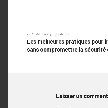
Navigation
Publication précédente
Les meilleures pratiques pour i
de
sans compromettre la sécurité d
l’article
Laisser un comment