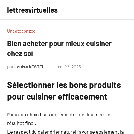
Aller
lettresvirtuelles
au
contenu
Uncategorized
Bien acheter pour mieux cuisiner
chez soi
par
Louise KESTEL
mai 22, 2025
Aucun
commentaire
Sélectionner les bons produits
pour cuisiner efficacement
Mieux on choisit ses ingrédients, meilleur sera le
résultat final.
Le respect du calendrier naturel favorise également la