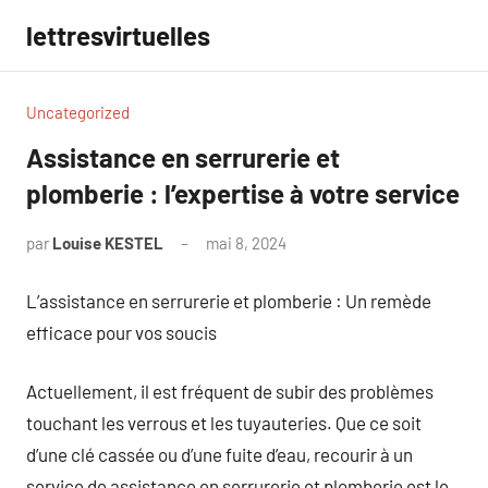
Aller
lettresvirtuelles
au
contenu
Uncategorized
Assistance en serrurerie et
plomberie : l’expertise à votre service
par
Louise KESTEL
mai 8, 2024
Aucun
commentaire
L’assistance en serrurerie et plomberie : Un remède
efficace pour vos soucis
Actuellement, il est fréquent de subir des problèmes
touchant les verrous et les tuyauteries. Que ce soit
d’une clé cassée ou d’une fuite d’eau, recourir à un
service de assistance en serrurerie et plomberie est le