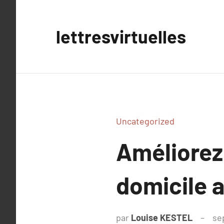
Aller
au
lettresvirtuelles
contenu
Uncategorized
Améliorez
domicile a
par
Louise KESTEL
se