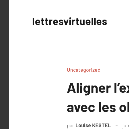
Aller
au
lettresvirtuelles
contenu
Uncategorized
Aligner l’
avec les o
par
Louise KESTEL
jui