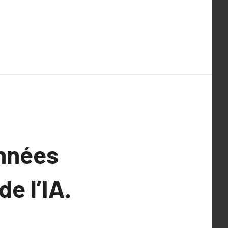
onnées
e l’IA.