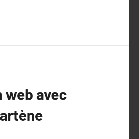
n web avec
Sartène